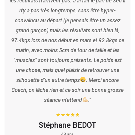
les résultats n'arrivent pas. J'ai fait le pari de Séb il
rép
n'y a pas très longtemps, sans être hyper-
est
convaincu au départ (je pensais être un assez
grand garçon) mais les résultats sont bien là,
com
97.4kgs lors de nos début en mars et 92.8kgs ce
mes
matin, avec moins 5cm de tour de taille et les
et
"muscles" sont toujours présents. Le poids est
dem
une chose, mais quel plaisir de retrouver une
m
silhouette d'un autre temps
. Merci encore
Coach, on lâche rien et ce soir une bonne grosse
séance m'attend
."
Stéphane BEDOT
48 ans