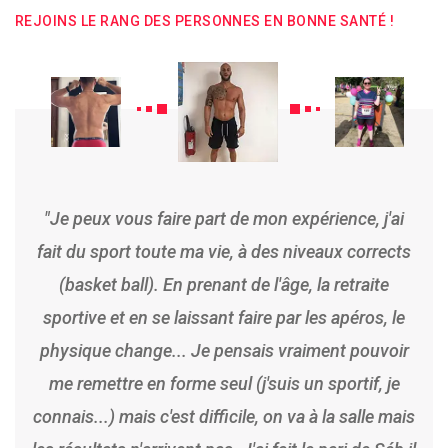
REJOINS LE RANG DES PERSONNES EN BONNE SANTÉ !
ins
"Je peux vous faire part de mon expérience, j'ai
"Ap
fait du sport toute ma vie, à des niveaux corrects
po
tout
(basket ball). En prenant de l'âge, la retraite
sp
ois
sportive et en se laissant faire par les apéros, le
de
physique change... Je pensais vraiment pouvoir
ap
me remettre en forme seul (j'suis un sportif, je
d
connais...) mais c'est difficile, on va à la salle mais
ch